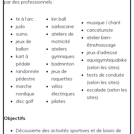
par des professionnels :
tir à l’arc
kin ball
musique / chant
judo
sarbacane
caricaturiste
sumo
ateliers de
atelier bien-
jeux de
motricité
être/massage
ballon
ateliers
jeux d’adresse
kart à
gymniques
aquagym/aquabike
pédale
badminton
(selon les sites)
randonnée
jeux de
tests de conduite
pédestre
raquettes
(selon les sites)
marche
vélos
escalade (selon les
nordique
électriques
sites)
disc golf
pilates
Objectifs
Découverte des activités sportives et de loisirs de